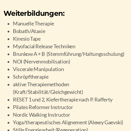
Weiterbildungen:
Manuelle Therapie
Bobath/Ataxie
Kinesio Tape
Myofacial Release Techniken
Brunkow A + B (Stemmführung/Haltungsschulung)
NOI (Nervenmobilisation)
Viscerale Manipulation
Schröpftherapie
aktive Therapiemethoden
(Kraft/Stabilität/Gleichgewicht)
RESET 1 und 2, Kiefertherapie nach P. Rafferty
Pilates Reformer Instructor
Nordic Walking Instructor
Yoga/therapeutisches Alignement (Alexey Gaevski)
Stille Energiearbeit (Regeneration)