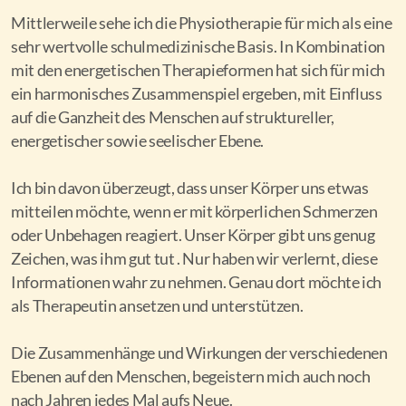
Mittlerweile sehe ich die Physiotherapie für mich als eine
sehr wertvolle schulmedizinische Basis. In Kombination
mit den energetischen Therapieformen hat sich für mich
ein harmonisches Zusammenspiel ergeben, mit Einfluss
auf die Ganzheit des Menschen auf struktureller,
energetischer sowie seelischer Ebene.
Ich bin davon überzeugt, dass unser Körper uns etwas
mitteilen möchte, wenn er mit körperlichen Schmerzen
oder Unbehagen reagiert. Unser Körper gibt uns genug
Zeichen, was ihm gut tut . Nur haben wir verlernt, diese
Informationen wahr zu nehmen. Genau dort möchte ich
als Therapeutin ansetzen und unterstützen.
Die Zusammenhänge und Wirkungen der verschiedenen
Ebenen auf den Menschen, begeistern mich auch noch
nach Jahren jedes Mal aufs Neue.