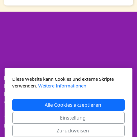
be you in balance
Diese Website kann Cookies und externe Skripte
verwenden.
Weitere Informationen
Rita Lässer
Rindergasse 12
4310 Rheinfelden
Alle Cookies akzeptieren
Einstellung
Tel.: +41 76 510 63 09
E-Mail:
info@be-you-in-balance.ch
Zurückweisen