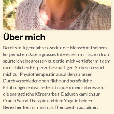
Über mich
Bereits in Jugendjahren weckte der Mensch mit seinem
körperlichen Dasein grosses Interesse in mir! Schon früh
spürte ich eine grosse Neugierde, mich vertiefter mit dem
menschlichen Körper zu beschäftigen. So beschloss ich,
mich zur Physiotherapeutin ausbilden zu lassen.
Durch verschiedene berufliche und persönliche
Erfahrungen entwickelte sich zudem mein Interesse für
die energetische Körperarbeit. Dadurch kam ich zur
Cranio Sacral Therapie und dem Yoga, in beiden
Bereichen liess ich mich als Therapeutin ausbilden.